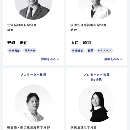
生体補綴歯科学分野
疾患生理機能解析学分野
講師
助教
野﨑 浩佑
山口 純司
医療機器
再生医療
医療機器
創薬
ヘルスケア
詳細をみる ＞
詳細をみる ＞
プロモーター教員
プロモーター教員
tip会員
微生物・感染免疫解析学分野
病態生理化学分野