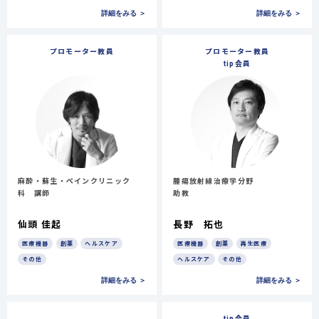
詳細をみる ＞
詳細をみる ＞
プロモーター教員
プロモーター教員
tip会員
麻酔・蘇生・ペインクリニック
腫瘍放射線治療学分野
科 講師
助教
仙頭 佳起
長野 拓也
医療機器
創薬
ヘルスケア
医療機器
創薬
再生医療
その他
ヘルスケア
その他
詳細をみる ＞
詳細をみる ＞
tip会員