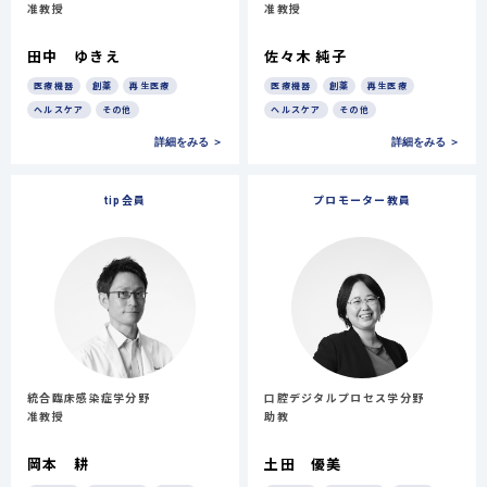
准教授
准教授
田中 ゆきえ
佐々木 純子
医療機器
創薬
再生医療
医療機器
創薬
再生医療
ヘルスケア
その他
ヘルスケア
その他
詳細をみる ＞
詳細をみる ＞
tip会員
プロモーター教員
統合臨床感染症学分野
口腔デジタルプロセス学分野
准教授
助教
岡本 耕
土田 優美