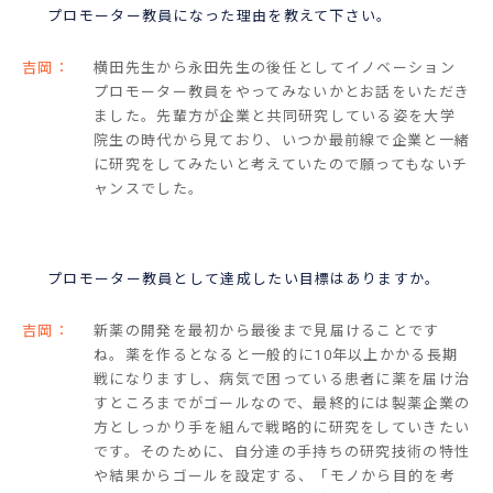
プロモーター教員になった理由を教えて下さい。
吉岡：
横田先生から永田先生の後任としてイノベーション
プロモーター教員をやってみないかとお話をいただき
ました。先輩方が企業と共同研究している姿を大学
院生の時代から見ており、いつか最前線で企業と一緒
に研究をしてみたいと考えていたので願ってもないチ
ャンスでした。
プロモーター教員として達成したい目標はありますか。
吉岡：
新薬の開発を最初から最後まで見届けることです
ね。薬を作るとなると一般的に10年以上かかる長期
戦になりますし、病気で困っている患者に薬を届け治
すところまでがゴールなので、最終的には製薬企業の
方としっかり手を組んで戦略的に研究をしていきたい
です。そのために、自分達の手持ちの研究技術の特性
や結果からゴールを設定する、「モノから目的を考