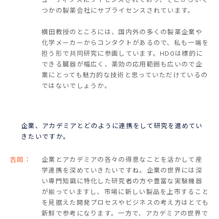
つかの製薬会社にサブライセンスされています。
横田教授のところには、国内外の多くの製薬企業や
化学メーカーからコンタクトがあるので、私も一端を
担う形で共同研究に参画しています。HDOは標的に
できる臓器が幅広く、薬効の応用範囲も広いので企
業にとっても魅力的な技術と思っていただけているの
ではないでしょうか。
企業、アカデミアとどのように連携をして研究を進めてい
きたいですか。
吉岡：
企業とアカデミアの各々の得意なことを活かして産
学連携を深めていきたいですね。企業の世界には深
い専門知識に特化した研究者の方や豊富な実験機器
が揃っていますし、市場に新しい製品を上市すること
を見据えた開発プロセスやビジネスの考え方はとても
新鮮で参考になります。一方で、アカデミアの世界で