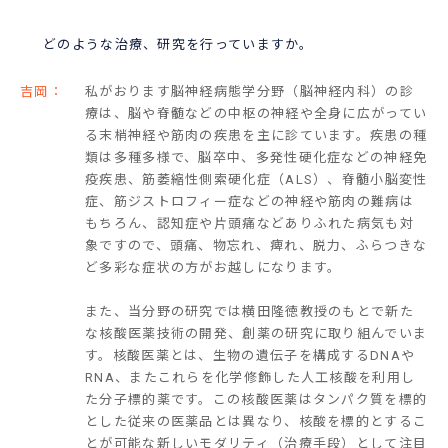
どのような治療、研究を行っていますか。
吉岡：
私がおります脳神経病態学分野（脳神経内科）の診
療は、脳や脊髄などの中枢の神経や全身に広がってい
る末梢神経や筋肉の疾患を主に診ています。疾患の種
類は多種多様で、脳卒中、多発性硬化症などの神経免
疫疾患、筋萎縮性側索硬化症（ALS）、脊髄小脳変性
症、筋ジストロフィー症などの神経や筋肉の難病は
もちろん、認知症や片頭痛などありふれた病気も対
象ですので、頭痛、物忘れ、痺れ、脱力、ふらつきな
ど多彩な症状の方がお越しになります。
また、当分野の研究では横田隆徳教授のもとで新た
な核酸医薬技術の開発、創薬の研究に取り組んでいま
す。核酸医薬とは、生物の遺伝子を構成するDNAや
RNA、またこれらを化学修飾した人工核酸を利用し
た分子標的薬です。この核酸医薬はタンパク質を標的
とした従来の医薬品とは異なり、核酸を標的とするこ
とが可能な新しいモダリティ（治療手段）として注目