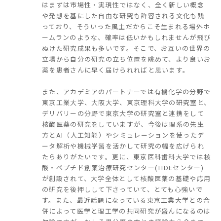
はまずは市場性・実現性ではなく、全く新しい概念
や発想を基にした自由な研究も許容される文化も残
っており、そういった風土だからこそ生まれる場外ホ
ームランのような、確率は低いかもしれませんが飛び
ぬけた研究成果も多いです。そこで、お互いの世界の
立場から自分の研究の立ち位置を眺めて、より良いお
薬を患者さんに早く届けられればと思います。
また、アカデミアのパートナーでは有機化学の分野で
東京工業大学、大阪大学、東京理科大学の研究室と、
デリバリーの分野で東京大学の研究室と連携をして
核酸医薬の研究をしていますが、今後は理系の先生
方とAI（人工知能）やシミュレーションを使ったデ
ータ解析や機械学習を活かして研究の幅を広げられ
たらありがたいです。更に、東京医科歯科大学では核
酸・ペプチド創薬治療研究センター(TIDEセンター)
が創設されて、大学全体として核酸医薬の基礎や応用
の研究を後押しして下さっていて、とても心強いで
す。また、最近話題になっている東京工業大学との合
併によって医学と理工学の共同研究が盛んになるのは