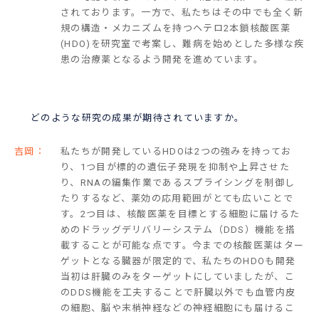
されております。一方で、私たちはその中でも全く新
規の構造・メカニズムを持つヘテロ2本鎖核酸医薬
(HDO)を研究室で考案し、難病を始めとした多様な疾
患の治療薬となるよう開発を進めています。
どのような研究の成果が期待されていますか。
吉岡：
私たちが開発しているHDOは2つの強みを持ってお
り、1つ目が標的の遺伝子発現を抑制や上昇させた
り、RNAの編集作業であるスプライシングを制御し
たりするなど、薬効の応用範囲がとても広いことで
す。2つ目は、核酸医薬を目標とする細胞に届けるた
めのドラッグデリバリーシステム（DDS）機能を搭
載することが可能な点です。今までの核酸医薬はター
ゲットとなる臓器が限定的で、私たちのHDOも開発
当初は肝臓のみをターゲットにしていましたが、こ
のDDS機能を工夫することで肝臓以外でも血管内皮
の細胞、脳や末梢神経などの神経細胞にも届けるこ