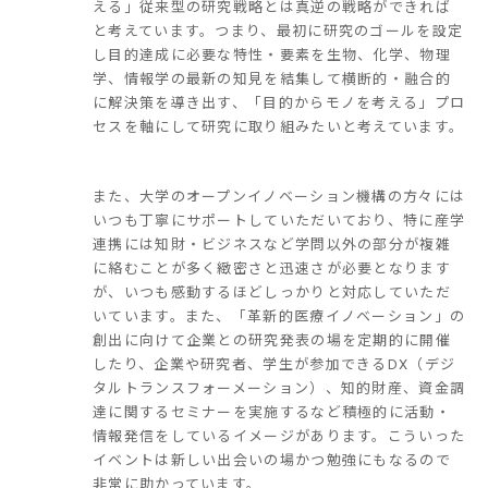
える」従来型の研究戦略とは真逆の戦略ができれば
と考えています。つまり、最初に研究のゴールを設定
し目的達成に必要な特性・要素を生物、化学、物理
学、情報学の最新の知見を結集して横断的・融合的
に解決策を導き出す、「目的からモノを考える」プロ
セスを軸にして研究に取り組みたいと考えています。
また、大学のオープンイノベーション機構の方々には
いつも丁寧にサポートしていただいており、特に産学
連携には知財・ビジネスなど学問以外の部分が複雑
に絡むことが多く緻密さと迅速さが必要となります
が、いつも感動するほどしっかりと対応していただ
いています。また、「革新的医療イノベーション」の
創出に向けて企業との研究発表の場を定期的に開催
したり、企業や研究者、学生が参加できるDX（デジ
タルトランスフォーメーション）、知的財産、資金調
達に関するセミナーを実施するなど積極的に活動・
情報発信をしているイメージがあります。こういった
イベントは新しい出会いの場かつ勉強にもなるので
非常に助かっています。