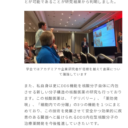
とが可能であることが研究結果から判明しました。
学会ではアカデミアや企業研究者が垣根を越えて創薬につい
て議論しています
また、私自身は更にDDS機能を核酸分子自体に内包
させる新しい分子構造の核酸医薬の研究も行っており
ます。この核酸医薬は、「デリバリー」、「薬効発
現」、「細胞内での分離」の3つの機能を１つにまと
めており、この技術を発展させて安全かつ効果的に疾
患のある臓器へと届けられるDDS内在型核酸分子の
治療薬開発を今後推進していきたいです。