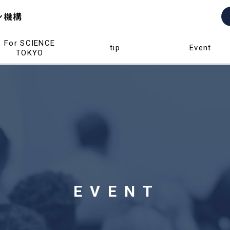
ン機構
For SCIENCE
tip
Event
TOKYO
EVENT