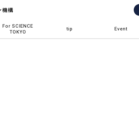
ン機構
For SCIENCE
TIP
Event
TOKYO
For SCIENCE
tip
Event
TOKYO
ン機構