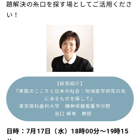
題解決の糸口を探す場としてご活用くださ
い！
【研究紹介】
『家族のこころと日本の社会：地域疫学研究の先
にあるものを探して』
東京医科歯科大学 精神保健看護学分野
谷口 麻希 教授
日時：7月17日（水）18時00分～19時15